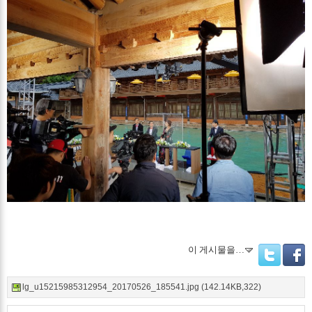
이 게시물을…
Twitter
Facebo
lg_u15215985312954_20170526_185541.jpg (142.14KB,322)