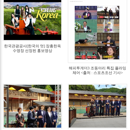
한국관광공사[한국의 멋] 장흥한옥
수영장 선정된 홍보영상
해피투게더3 조동아리 특집 플라잉
체어 <출처 : 스포츠조선 기사>