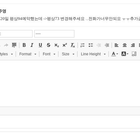
주영
월20일 평상94예약했는데 ->평상73 변경해주세요 ...전화가너무안되요 ㅜㅜ추
tyles
Format
Font
Size
Line Height