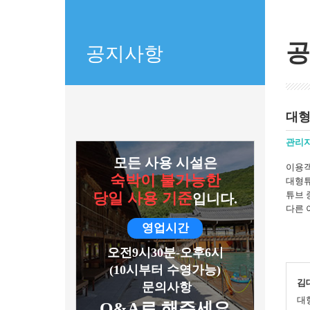
공
공지사항
대형
관리
모든 사용 시설은
이용객
숙박이 불가능한
대형튜
당일 사용 기준
튜브 
입니다.
다른 
영업시간
오전9시30분-오후6시
(10시부터 수영가능)
김
문의사항
대
Q&A로 해주세요