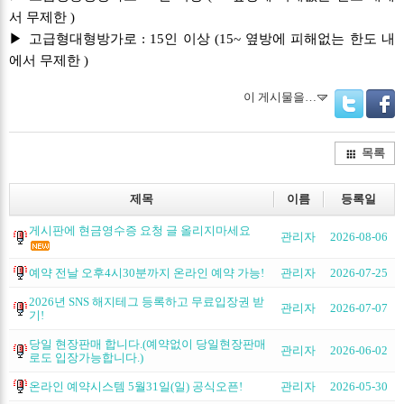
서 무제한 )
▶ 고급형대형방가로 : 15인 이상 (15~
옆방에 피해없는 한도 내
에서
무제한
)
이 게시물을…
Twitter
Facebo
목록
제목
이름
등록일
게시판에 현금영수증 요청 글 올리지마세요
관리자
2026-08-06
예약 전날 오후4시30분까지 온라인 예약 가능!
관리자
2026-07-25
2026년 SNS 해지테그 등록하고 무료입장권 받
관리자
2026-07-07
기!
당일 현장판매 합니다.(예약없이 당일현장판매
관리자
2026-06-02
로도 입장가능합니다.)
온라인 예약시스템 5월31일(일) 공식오픈!
관리자
2026-05-30