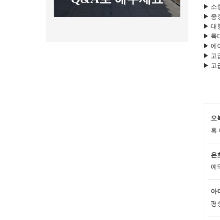
▶ 소형
▶ 중형
▶ 대형
▶ 특대
▶ 에어
▶ 고
▶ 고
오
혹
은
예
아
평