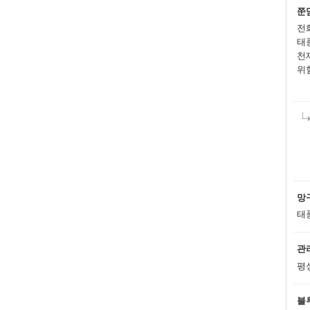
쭌
전
태
천
위험
망
태
관
평
블