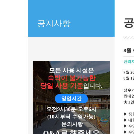
공
공지사항
8월
관리
모든 사용 시설은
7월 
숙박이 불가능한
8월 
당일 사용 기준
입니다.
성수기
최대인
영업시간
★ 2
오전9시30분-오후6시
▶ 중형
(10시부터 수영가능)
▶ 대형
문의사항
▶ 수영
Q&A로 해주세요
▶ 수